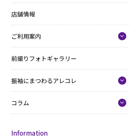
レンタルプラン
店舗情報
お買い上げプラン
ママ振プラン
ご利用案内
写真のみプラン
代表の想い
前撮りフォトギャラリー
各種お支払い方法
振袖にまつわるアレコレ
車いすをご利用の方へ
最新カタログ
企業情報
コラム
振袖選びQ&A
コラム一覧
振袖ドレス
Information
成人式までの流れ