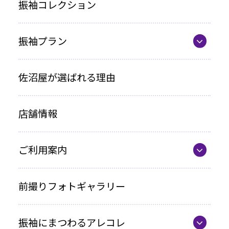
振袖コレクション
振袖プラン
振袖プラン一覧
佐沼屋が選ばれる理由
レンタルプラン
店舗情報
お買い上げプラン
ママ振プラン
ご利用案内
写真のみプラン
代表の想い
前撮りフォトギャラリー
各種お支払い方法
振袖にまつわるアレコレ