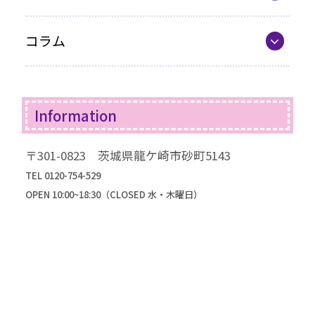
車いすをご利用の方へ
最新カタログ
企業情報
コラム
振袖選びQ&A
コラム一覧
振袖ドレス
Information
成人式までの流れ
高級振袖コレクション
〒301-0823 茨城県龍ケ崎市砂町5143
TEL 0120-754-529
OPEN 10:00~18:30（CLOSED 水・木曜日）