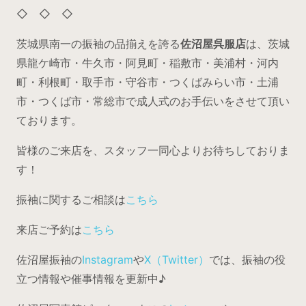
◇ ◇ ◇
茨城県南一の振袖の品揃えを誇る
佐沼屋呉服店
は、茨城
県龍ケ崎市・牛久市・阿見町・稲敷市・美浦村・河内
町・利根町・取手市・守谷市・つくばみらい市・土浦
市・つくば市・常総市で成人式のお手伝いをさせて頂い
ております。
皆様のご来店を、スタッフ一同心よりお待ちしておりま
す！
振袖に関するご相談は
こちら
来店ご予約は
こちら
佐沼屋振袖の
Instagram
や
X（Twitter）
では、振袖の役
立つ情報や催事情報を更新中♪