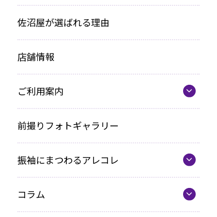
振袖プラン一覧
佐沼屋が選ばれる理由
レンタルプラン
店舗情報
お買い上げプラン
ママ振プラン
ご利用案内
写真のみプラン
代表の想い
前撮りフォトギャラリー
各種お支払い方法
振袖にまつわるアレコレ
車いすをご利用の方へ
最新カタログ
企業情報
コラム
振袖選びQ&A