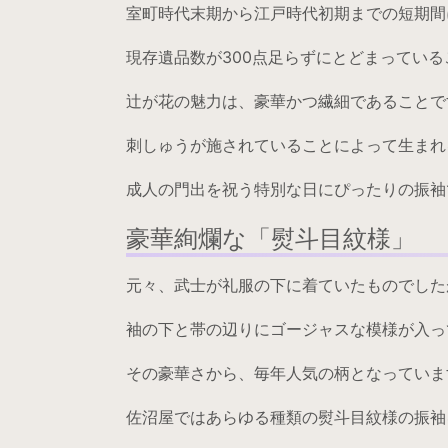
室町時代末期から江戸時代初期までの短期間
現存遺品数が300点足らずにとどまってい
辻が花の魅力は、豪華かつ繊細であることで
刺しゅうが施されていることによって生まれ
成人の門出を祝う特別な日にぴったりの振袖
豪華絢爛な「熨斗目紋様」
元々、武士が礼服の下に着ていたものでした
袖の下と帯の辺りにゴージャスな模様が入っ
その豪華さから、毎年人気の柄となっていま
佐沼屋ではあらゆる種類の熨斗目紋様の振袖