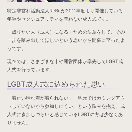
特定非営利活動法人ReBitが2011年度より開催している
年齢やセクシュアリティを問わない成人式です。
「成りたい人（成人）になる」ための決意をして、その
一歩を踏み出してほしいという思いから開催に至ったよ
うです。
現在では、さまざまな市や運営団体が率先してLGBT成
人式を行っています。
LGBT成人式に込められた思い
「着たい晴れ着が着られない」「地元ではカミングアウ
トしていないから参加しにくい」という悩みを抱え、成
人式に参加しづらいと感じているLGBTの方は少なくあ
りません。