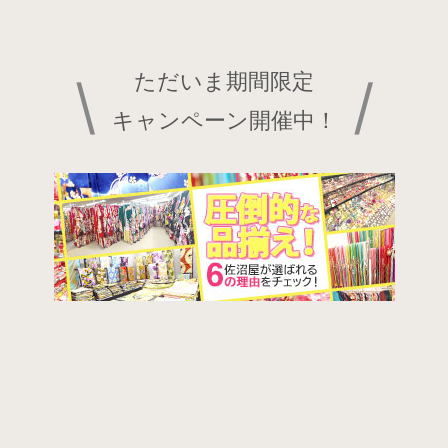
\
ただいま期間限定
/
キャンペーン開催中！