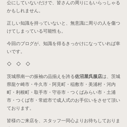
公にしていないだけで、皆さんの周りにもいらっしゃる
かもしれません。
正しい知識を持っていないと、無意識に周りの人を傷つ
けてしまっている可能性も。
今回のブログが、知識を得るきっかけになっていれば幸
いです。
◇ ◇ ◇
茨城県南一の振袖の品揃えを誇る
佐沼屋呉服店
は、茨城
県龍ケ崎市・牛久市・阿見町・稲敷市・美浦村・河内
町・利根町・取手市・守谷市・つくばみらい市・土浦
市・つくば市・常総市で成人式のお手伝いをさせて頂い
ております。
皆様のご来店を、スタッフ一同心よりお待ちしておりま