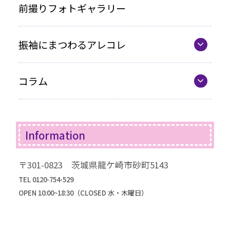
前撮りフォトギャラリー
各種お支払い方法
振袖にまつわるアレコレ
車いすをご利用の方へ
最新カタログ
企業情報
コラム
振袖選びQ&A
コラム一覧
振袖ドレス
Information
成人式までの流れ
高級振袖コレクション
〒301-0823 茨城県龍ケ崎市砂町5143
TEL 0120-754-529
OPEN 10:00~18:30（CLOSED 水・木曜日）