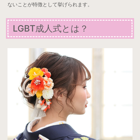
ないことが特徴として挙げられます。
LGBT成人式とは？