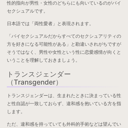
性的指向が男性・女性のどちらにも向いているのがバイ
セクシュアルです。
日本語では「両性愛者」と表現されます。
「バイセクシュアルだからすべてのセクシュアリティの
方を好きになる可能性がある」と勘違いされがちですが
そうではなく、男性や女性という性に恋愛感情が向くと
いうことを理解しておきましょう。
トランスジェンダー
（Transgender）
トランスジェンダーは、生まれたときに決まっている性
と性自認が一致しておらず、違和感を抱いている方を指
します。
ただ、違和感を持っていても外科的手術などは望んでい