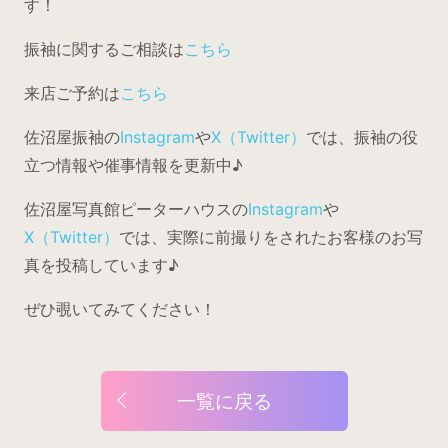
す！
振袖に関するご相談は
こちら
来店ご予約は
こちら
佐沼屋振袖の
Instagram
や
X（Twitter）
では、振袖の役
立つ情報や催事情報を更新中♪
佐沼屋写真館ピーターハウスの
Instagram
や
X（Twitter）
では、実際に前撮りをされたお客様のお写
真を投稿しています♪
ぜひ覗いてみてください！
一覧に戻る