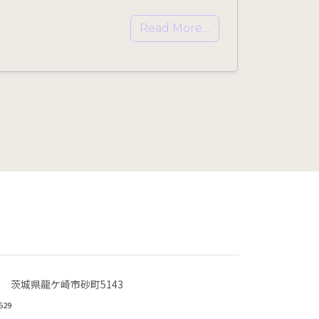
Read More…
823 茨城県龍ケ崎市砂町5143
529