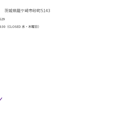
823 茨城県龍ケ崎市砂町5143
529
~18:30（CLOSED 水・木曜日）