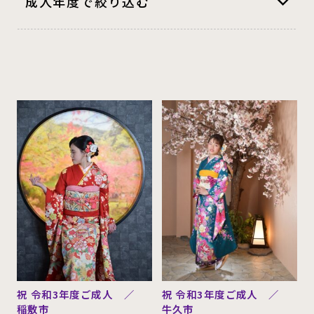
成人年度で絞り込む
牛久市
(777)
取手市
(820)
稲敷市
(675)
土浦市
(544)
令和7
(342)
令和8
(174)
阿見町
(379)
つくばみらい市
平成26
(1)
平成27
(99)
(299)
平成28
(620)
平成29
(513)
守谷市
(300)
利根町
(227)
平成30
(388)
平成31
(454)
美浦村
(153)
河内町
(130)
令和2
(1065)
令和3
(899)
常総市
(136)
水戸市
(16)
令和4
(858)
令和5
(802)
成田市
(21)
柏市
(20)
令和6
(276)
我孫子市
(16)
つくば市
(560)
かすみがうら市
石岡市
(10)
(16)
祝 令和3年度ご成人 ／
祝 令和3年度ご成人 ／
東京都
(9)
東京都板橋区
(1)
稲敷市
牛久市