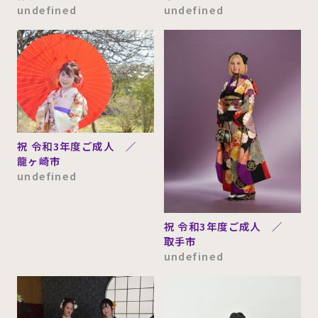
undefined
undefined
松戸市
(9)
坂東市
(5)
印西市
(4)
四街道市
(2)
さいたま市
(2)
三郷市
(2)
鉾田市
(3)
新座市
(2)
流山市
(2)
船橋市
(1)
祝 令和3年度ご成人 ／
龍ヶ崎市
銚子市
(1)
北相馬郡
(1)
undefined
白井市
(2)
結城郡
(1)
西宮市
(3)
八千代町
(1)
祝 令和3年度ご成人 ／
取手市
古河市
(1)
千葉県印旛郡
(1)
undefined
足立区
(2)
下妻市
(1)
杉並区
(1)
立川市
(2)