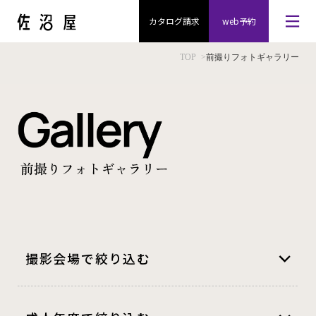
カタログ請求
web予約
TOP
>
前撮りフォトギャラリー
撮影会場で絞り込む
小美玉市
(2)
龍ケ崎市
(1320)