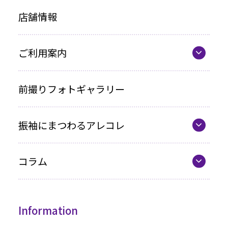
店舗情報
お買い上げプラン
ママ振プラン
ご利用案内
写真のみプラン
代表の想い
前撮りフォトギャラリー
各種お支払い方法
振袖にまつわるアレコレ
車いすをご利用の方へ
最新カタログ
企業情報
コラム
振袖選びQ&A
コラム一覧
振袖ドレス
Information
成人式までの流れ