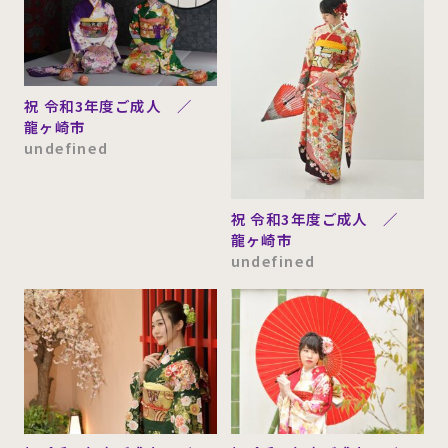
東京都世田谷区
(1)
東京都大田区
(1)
東京都豊島区
(1)
東茨城郡城里町
(1)
祝 令和3年度ご成人 ／
神奈川県
(3)
大阪府
(1)
龍ヶ崎市
undefined
長野県
(1)
富里市
(4)
川崎市
(4)
上田市
(4)
祝 令和3年度ご成人 ／
その他
(2)
龍ヶ崎市
undefined