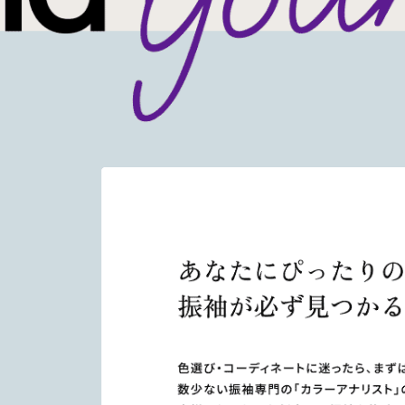
つくば市
(560)
かすみがうら市
(16)
石岡市
(10)
東京都
(9)
東京都板橋区
(1)
松戸市
(9)
坂東市
(5)
印西市
(4)
四街道市
(2)
さいたま市
(2)
三郷市
(2)
鉾田市
(3)
新座市
(2)
流山市
(2)
船橋市
(1)