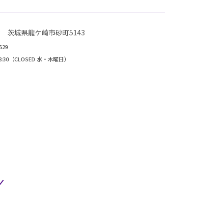
823 茨城県龍ケ崎市砂町5143
529
~18:30（CLOSED 水・木曜日）