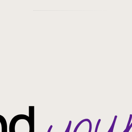
牛久市
(777)
令和7
(342)
取手市
(820)
令和8
(174)
稲敷市
(675)
平成26
(1)
土浦市
(544)
平成27
(99)
阿見町
(379)
平成28
(620)
つくばみらい市
(299)
平成29
(513)
守谷市
(300)
平成30
(388)
利根町
(227)
平成31
(454)
美浦村
(153)
令和2
(1065)
河内町
(130)
令和3
(899)
常総市
(136)
令和4
(858)
水戸市
(16)
令和5
(802)
成田市
(21)
令和6
(276)
柏市
(20)
我孫子市
(16)