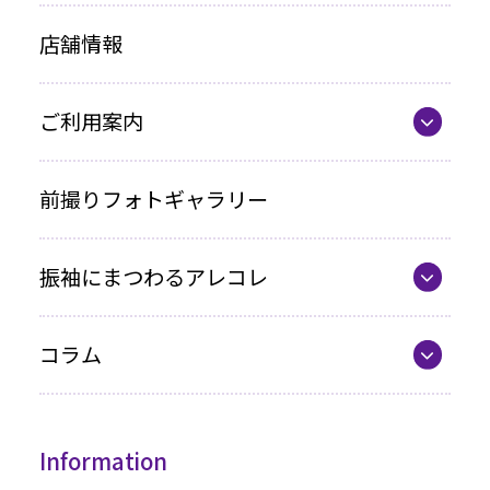
レンタルプラン
店舗情報
お買い上げプラン
ママ振プラン
ご利用案内
写真のみプラン
代表の想い
前撮りフォトギャラリー
各種お支払い方法
振袖にまつわるアレコレ
車いすをご利用の方へ
最新カタログ
企業情報
コラム
振袖選びQ&A
コラム一覧
振袖ドレス
Information
成人式までの流れ