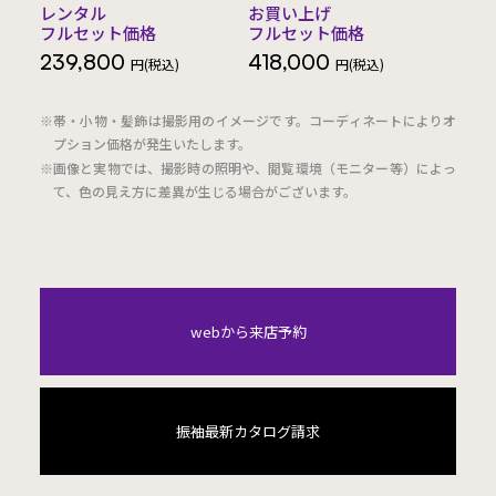
レンタル
お買い上げ
フルセット価格
フルセット価格
239,800
418,000
円(税込)
円(税込)
※帯・小物・髪飾は撮影用のイメージです。コーディネートによりオ
プション価格が発生いたします。
※画像と実物では、撮影時の照明や、閲覧環境（モニター等）によっ
て、色の見え方に差異が生じる場合がございます。
webから来店予約
振袖最新カタログ請求