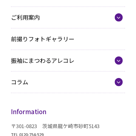
お買い上げプラン
ママ振プラン
ご利用案内
写真のみプラン
代表の想い
前撮りフォトギャラリー
各種お支払い方法
振袖にまつわるアレコレ
車いすをご利用の方へ
最新カタログ
企業情報
コラム
振袖選びQ&A
コラム一覧
振袖ドレス
Information
成人式までの流れ
高級振袖コレクション
〒301-0823 茨城県龍ケ崎市砂町5143
TEL 0120-754-529