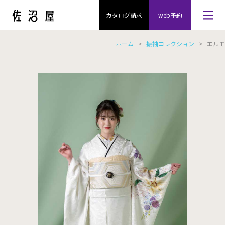
カタログ請求
web予約
ホーム
>
振袖コレクション
> エルモ