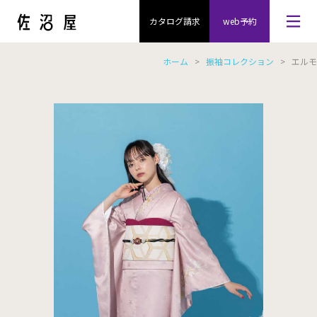
カタログ請求
web予約
ホーム
>
振袖コレクション
> エルモ