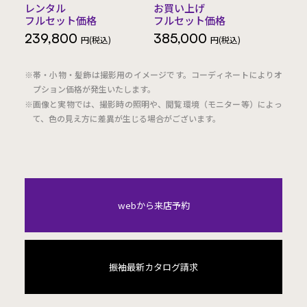
レンタル
お買い上げ
フルセット価格
フルセット価格
239,800
385,000
円(税込)
円(税込)
※帯・小物・髪飾は撮影用のイメージです。コーディネートによりオ
プション価格が発生いたします。
※画像と実物では、撮影時の照明や、閲覧環境（モニター等）によっ
て、色の見え方に差異が生じる場合がございます。
webから来店予約
振袖最新カタログ請求