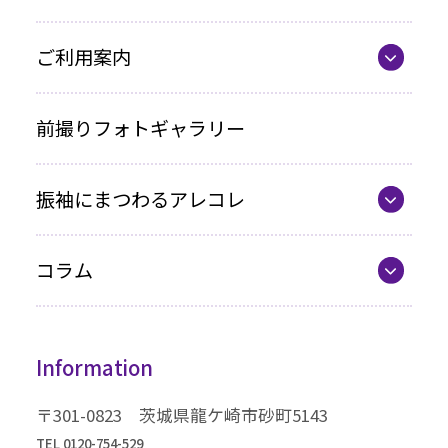
お買い上げプラン
ママ振プラン
ご利用案内
写真のみプラン
代表の想い
前撮りフォトギャラリー
各種お支払い方法
振袖にまつわるアレコレ
車いすをご利用の方へ
最新カタログ
企業情報
コラム
振袖選びQ&A
コラム一覧
振袖ドレス
Information
成人式までの流れ
高級振袖コレクション
〒301-0823 茨城県龍ケ崎市砂町5143
TEL 0120-754-529