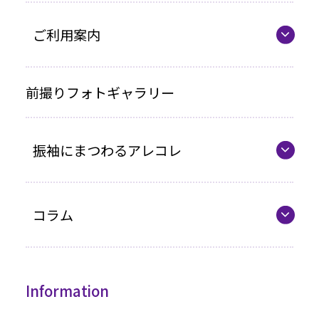
ママ振プラン
ご利用案内
写真のみプラン
代表の想い
前撮りフォトギャラリー
各種お支払い方法
振袖にまつわるアレコレ
車いすをご利用の方へ
企業情報
最新カタログ
コラム
振袖選びQ&A
コラム一覧
振袖ドレス
Information
成人式までの流れ
高級振袖コレクション