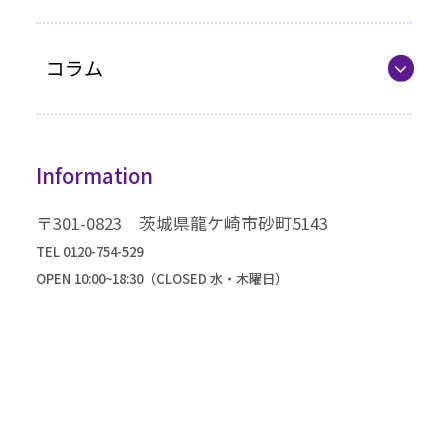
企業情報
最新カタログ
コラム
振袖選びQ&A
コラム一覧
振袖ドレス
Information
成人式までの流れ
高級振袖コレクション
〒301-0823 茨城県龍ケ崎市砂町5143
TEL 0120-754-529
OPEN 10:00~18:30（CLOSED 水・木曜日）