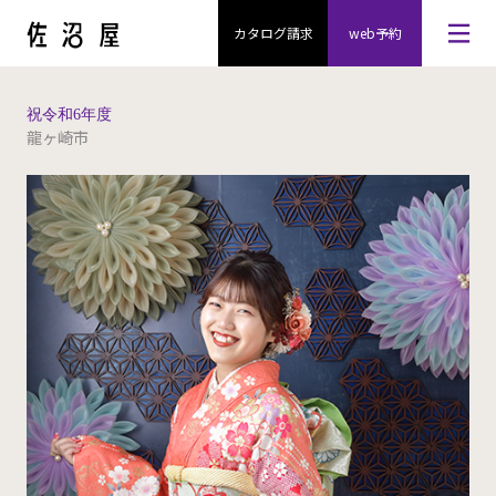
カタログ請求
web予約
祝令和6年度
龍ヶ崎市