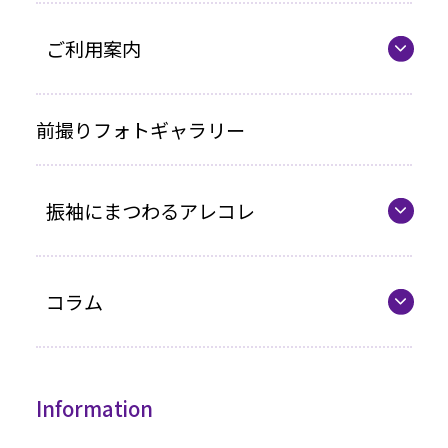
ママ振プラン
ご利用案内
写真のみプラン
代表の想い
前撮りフォトギャラリー
各種お支払い方法
振袖にまつわるアレコレ
車いすをご利用の方へ
企業情報
最新カタログ
コラム
振袖選びQ&A
コラム一覧
振袖ドレス
Information
成人式までの流れ
高級振袖コレクション