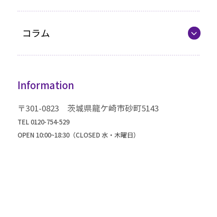
企業情報
最新カタログ
コラム
振袖選びQ&A
コラム一覧
振袖ドレス
Information
成人式までの流れ
高級振袖コレクション
〒301-0823 茨城県龍ケ崎市砂町5143
TEL 0120-754-529
OPEN 10:00~18:30（CLOSED 水・木曜日）