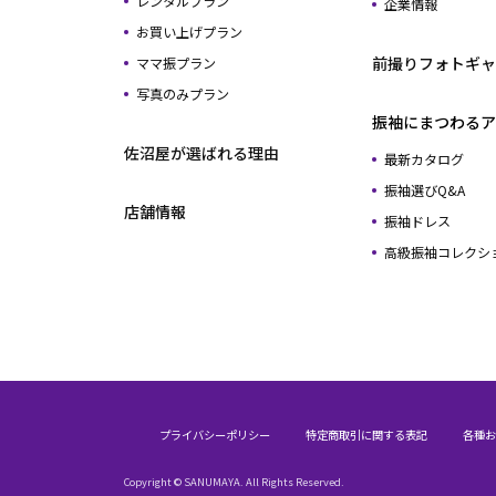
レンタルプラン
企業情報
お買い上げプラン
前撮りフォトギャ
ママ振プラン
写真のみプラン
振袖にまつわるア
佐沼屋が選ばれる理由
最新カタログ
振袖選びQ&A
店舗情報
振袖ドレス
高級振袖コレクシ
プライバシーポリシー
特定商取引に関する表記
各種お
Copyright © SANUMAYA. All Rights Reserved.