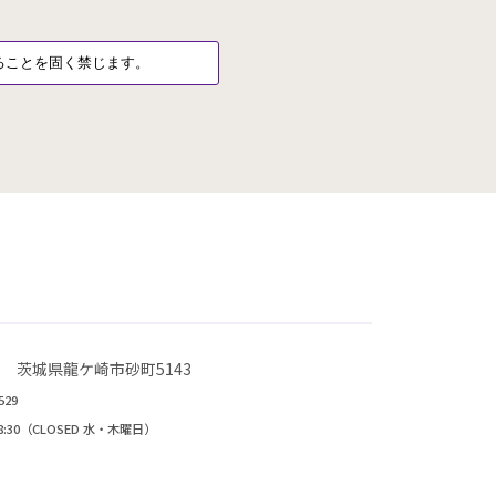
複製（コピー）、及びホームページ等 に無断掲載することを固く禁じます。
823 茨城県龍ケ崎市砂町5143
529
~18:30（CLOSED 水・木曜日）