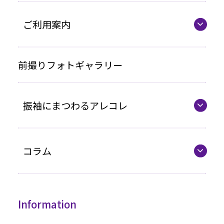
ママ振プラン
ご利用案内
写真のみプラン
代表の想い
前撮りフォトギャラリー
各種お支払い方法
振袖にまつわるアレコレ
車いすをご利用の方へ
企業情報
最新カタログ
コラム
振袖選びQ&A
コラム一覧
振袖ドレス
Information
成人式までの流れ
高級振袖コレクション