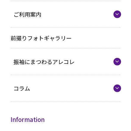
ママ振プラン
ご利用案内
写真のみプラン
代表の想い
前撮りフォトギャラリー
各種お支払い方法
振袖にまつわるアレコレ
車いすをご利用の方へ
企業情報
最新カタログ
コラム
振袖選びQ&A
コラム一覧
振袖ドレス
Information
成人式までの流れ
高級振袖コレクション