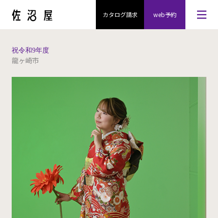
カタログ請求
web予約
祝令和9年度
龍ヶ崎市