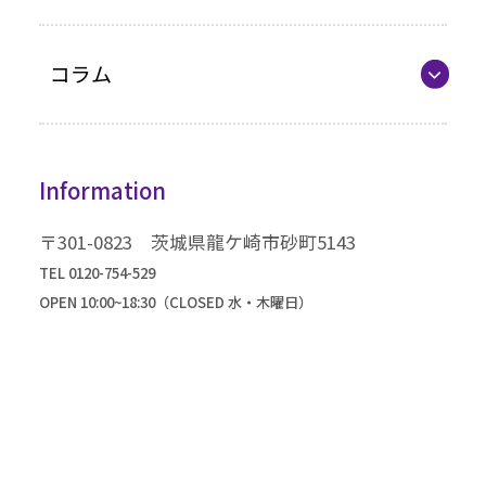
企業情報
最新カタログ
コラム
振袖選びQ&A
コラム一覧
振袖ドレス
Information
成人式までの流れ
高級振袖コレクション
〒301-0823 茨城県龍ケ崎市砂町5143
TEL 0120-754-529
OPEN 10:00~18:30（CLOSED 水・木曜日）