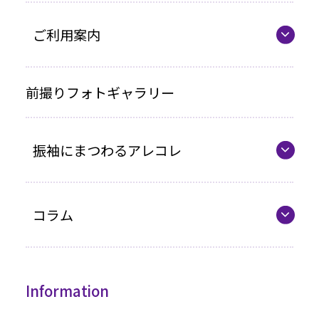
ママ振プラン
ご利用案内
写真のみプラン
代表の想い
前撮りフォトギャラリー
各種お支払い方法
振袖にまつわるアレコレ
車いすをご利用の方へ
企業情報
最新カタログ
コラム
振袖選びQ&A
コラム一覧
振袖ドレス
Information
成人式までの流れ
高級振袖コレクション