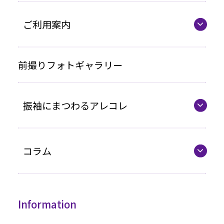
ママ振プラン
ご利用案内
写真のみプラン
代表の想い
前撮りフォトギャラリー
各種お支払い方法
振袖にまつわるアレコレ
車いすをご利用の方へ
企業情報
最新カタログ
コラム
振袖選びQ&A
コラム一覧
振袖ドレス
Information
成人式までの流れ
高級振袖コレクション