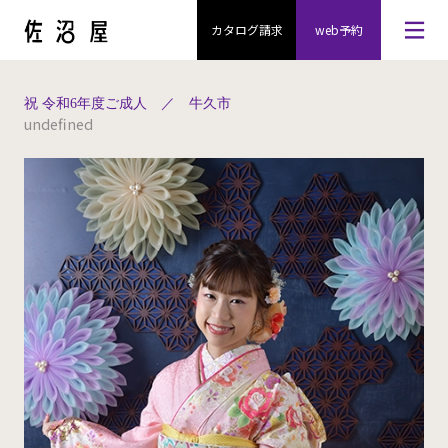
カタログ請求
web予約
祝 令和6年度ご成人 ／ 牛久市
undefined