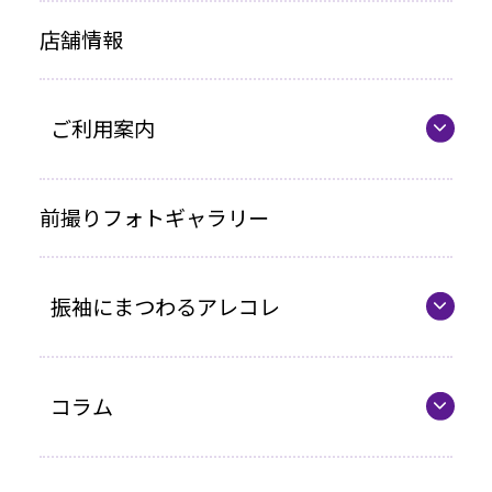
店舗情報
お買い上げプラン
ママ振プラン
ご利用案内
写真のみプラン
代表の想い
前撮りフォトギャラリー
各種お支払い方法
振袖にまつわるアレコレ
車いすをご利用の方へ
企業情報
最新カタログ
コラム
振袖選びQ&A
コラム一覧
振袖ドレス