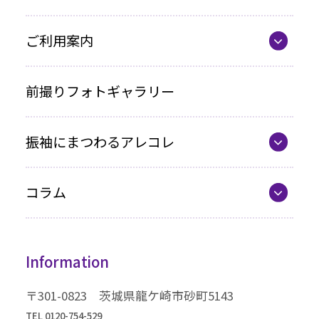
お買い上げプラン
ママ振プラン
ご利用案内
写真のみプラン
代表の想い
前撮りフォトギャラリー
各種お支払い方法
振袖にまつわるアレコレ
車いすをご利用の方へ
最新カタログ
企業情報
コラム
振袖選びQ&A
コラム一覧
振袖ドレス
Information
成人式までの流れ
高級振袖コレクション
〒301-0823 茨城県龍ケ崎市砂町5143
TEL 0120-754-529