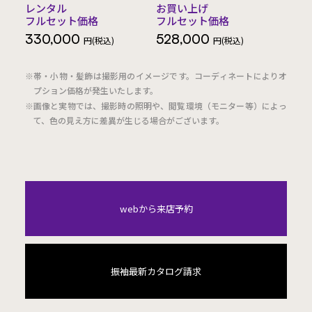
レンタル
お買い上げ
フルセット価格
フルセット価格
330,000
528,000
円(税込)
円(税込)
※帯・小物・髪飾は撮影用のイメージです。コーディネートによりオ
プション価格が発生いたします。
※画像と実物では、撮影時の照明や、閲覧環境（モニター等）によっ
て、色の見え方に差異が生じる場合がございます。
webから来店予約
振袖最新カタログ請求