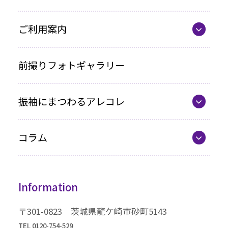
お買い上げプラン
ママ振プラン
ご利用案内
写真のみプラン
代表の想い
前撮りフォトギャラリー
各種お支払い方法
振袖にまつわるアレコレ
車いすをご利用の方へ
最新カタログ
企業情報
コラム
振袖選びQ&A
コラム一覧
振袖ドレス
Information
成人式までの流れ
高級振袖コレクション
〒301-0823 茨城県龍ケ崎市砂町5143
TEL 0120-754-529