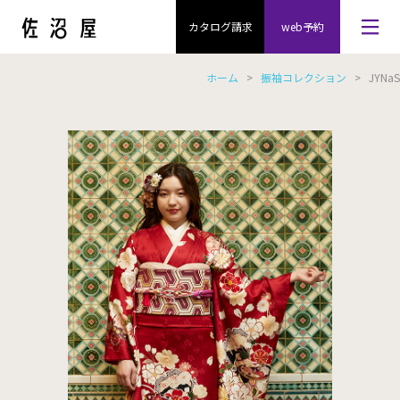
カタログ請求
web予約
ホーム
>
振袖コレクション
> JYNaS