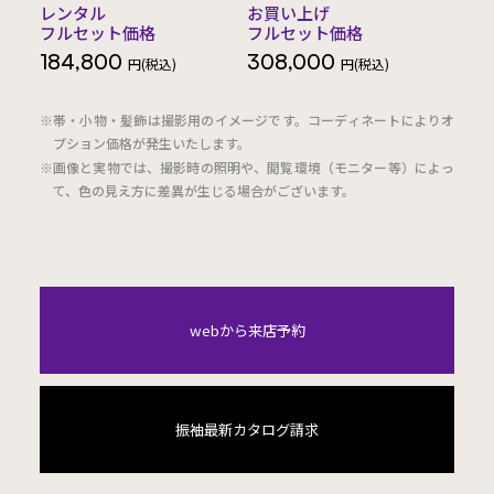
レンタル
お買い上げ
フルセット価格
フルセット価格
184,800
308,000
円(税込)
円(税込)
※帯・小物・髪飾は撮影用のイメージです。コーディネートによりオ
プション価格が発生いたします。
※画像と実物では、撮影時の照明や、閲覧環境（モニター等）によっ
て、色の見え方に差異が生じる場合がございます。
webから来店予約
振袖最新カタログ請求