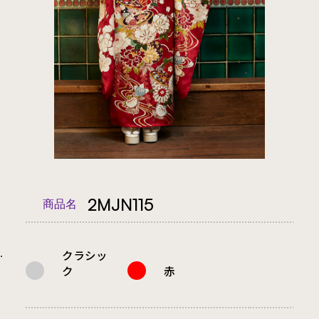
2MJN115
商品名
クラシッ
.
ク
赤