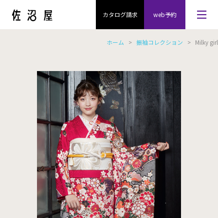
カタログ請求
web予約
ホーム
>
振袖コレクション
> Milky girl