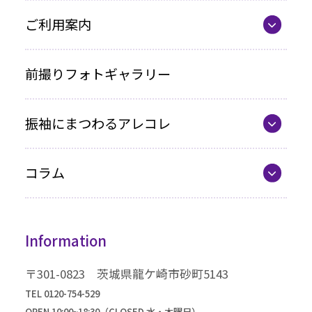
ママ振プラン
ご利用案内
写真のみプラン
代表の想い
前撮りフォトギャラリー
各種お支払い方法
振袖にまつわるアレコレ
車いすをご利用の方へ
最新カタログ
企業情報
コラム
振袖選びQ&A
コラム一覧
振袖ドレス
Information
成人式までの流れ
高級振袖コレクション
〒301-0823 茨城県龍ケ崎市砂町5143
TEL 0120-754-529
OPEN 10:00~18:30（CLOSED 水・木曜日）