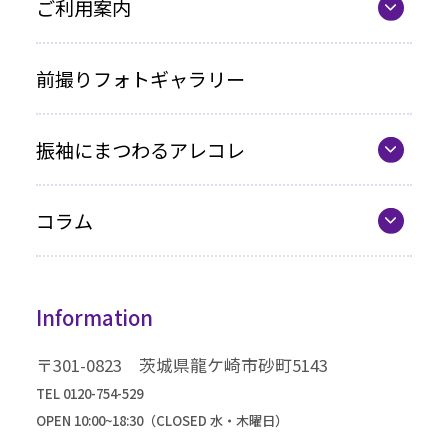
ママ振プラン
ご利用案内
写真のみプラン
代表の想い
前撮りフォトギャラリー
各種お支払い方法
振袖にまつわるアレコレ
車いすをご利用の方へ
最新カタログ
企業情報
コラム
振袖選びQ&A
コラム一覧
振袖ドレス
Information
成人式までの流れ
高級振袖コレクション
〒301-0823 茨城県龍ケ崎市砂町5143
TEL 0120-754-529
OPEN 10:00~18:30（CLOSED 水・木曜日）