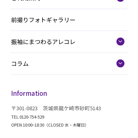
写真のみプラン
代表の想い
前撮りフォトギャラリー
各種お支払い方法
振袖にまつわるアレコレ
車いすをご利用の方へ
最新カタログ
企業情報
コラム
振袖選びQ&A
コラム一覧
振袖ドレス
Information
成人式までの流れ
高級振袖コレクション
〒301-0823 茨城県龍ケ崎市砂町5143
TEL 0120-754-529
OPEN 10:00~18:30（CLOSED 水・木曜日）