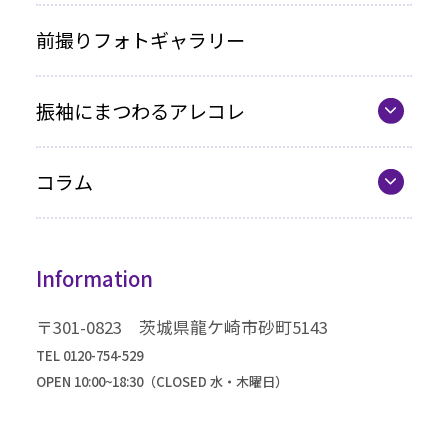
写真のみプラン
代表の想い
前撮りフォトギャラリー
各種お支払い方法
振袖にまつわるアレコレ
車いすをご利用の方へ
最新カタログ
企業情報
コラム
振袖選びQ&A
コラム一覧
振袖ドレス
Information
成人式までの流れ
高級振袖コレクション
〒301-0823 茨城県龍ケ崎市砂町5143
TEL 0120-754-529
OPEN 10:00~18:30（CLOSED 水・木曜日）