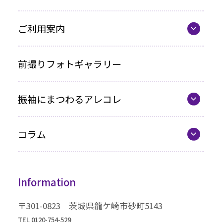
お買い上げプラン
ママ振プラン
ご利用案内
写真のみプラン
代表の想い
前撮りフォトギャラリー
各種お支払い方法
振袖にまつわるアレコレ
車いすをご利用の方へ
最新カタログ
企業情報
コラム
振袖選びQ&A
コラム一覧
振袖ドレス
Information
成人式までの流れ
高級振袖コレクション
〒301-0823 茨城県龍ケ崎市砂町5143
TEL 0120-754-529