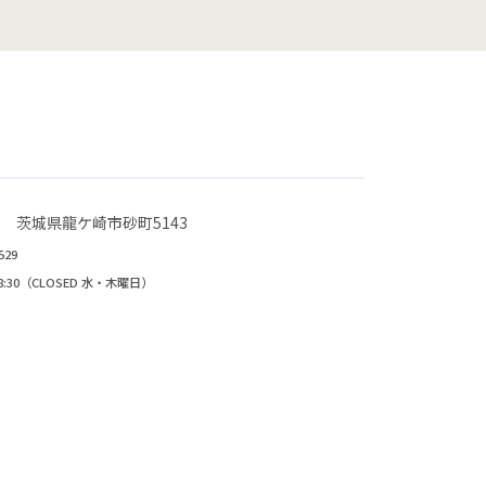
823 茨城県龍ケ崎市砂町5143
529
~18:30（CLOSED 水・木曜日）