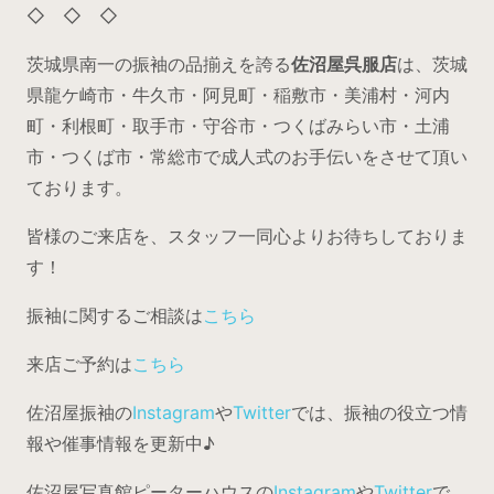
◇ ◇ ◇
茨城県南一の振袖の品揃えを誇る
佐沼屋呉服店
は、茨城
県龍ケ崎市・牛久市・阿見町・稲敷市・美浦村・河内
町・利根町・取手市・守谷市・つくばみらい市・土浦
市・つくば市・常総市で成人式のお手伝いをさせて頂い
ております。
皆様のご来店を、スタッフ一同心よりお待ちしておりま
す！
振袖に関するご相談は
こちら
来店ご予約は
こちら
佐沼屋振袖の
Instagram
や
Twitter
では、振袖の役立つ情
報や催事情報を更新中♪
佐沼屋写真館ピーターハウスの
Instagram
や
Twitter
で