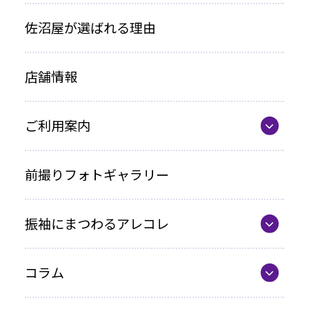
振袖プラン一覧
佐沼屋が選ばれる理由
レンタルプラン
店舗情報
お買い上げプラン
ママ振プラン
ご利用案内
写真のみプラン
代表の想い
前撮りフォトギャラリー
各種お支払い方法
振袖にまつわるアレコレ
車いすをご利用の方へ
最新カタログ
企業情報
コラム
振袖選びQ&A